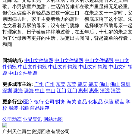
此降低。父母忙完一天的农活，最大的乐趣就是听朱之文唱
歌。小男孩童声脆甜，生活的苦难都在歌声里显得无足轻重。
但命运偏偏不肯轻易放过这一家三口，在朱之文十一岁时，父
亲因病去世。家里主要劳动力的离世，彻底压垮了这个家。朱
之文看着劳累的母亲，没有任何犹豫，选择辍学帮助母亲一起
打理家务。日子磕磕绊绊地过着，在五年后，十七岁的朱之文
为了让母亲有更好的生活，决定出去闯闯，背起简单的行囊，
和同
同城站点:
中山文件销毁
中山文件销毁
中山文件销毁
中山文
件销毁
中山文件销毁
中山文件销毁
中山文件销毁
中山文件销
毁
中山文件销毁
更多城市主站:
广州
广州
东莞
东莞
肇庆
肇庆
佛山
佛山
深圳
深圳
珠海
珠海
中山
中山
江门
江门
惠州
惠州
清远
清远
更多行业:
医疗
银行
公司/财务
海关
食品
化妆品
保险
硬盘
学
校
服装
书籍
商品库存
公司动态
业界资讯
网站地图
广州天仁再生资源回收有限公司