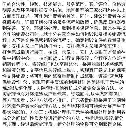
司的合法性、经验、技术能力、服务范围、客户评价、价格透
明度以及环保和数据安全措施。地区推荐的三家公司均在以上
方面表现优异，可作为消费者的首选。同时，建议消费者在选
择服务前，详细了解公司的服务流程和政策，确保废旧电器得
到妥善、安全、环保的处理。取到相关保密信息。因此在寻找
合作的销毁公司时，就十分在意文件如何销毁以及相关销毁流
程！以下是文件保密销毁的流程：、确定销毁文件的数量及重
量；安排人员上门协助打包；、安排搬运人员和运输车辆；、
打包完成后进行装车、拍照、录像；、安排人员跟车监督前往
集中销毁中心；、拍照卸货，进行文件粉碎，全程多方位监控
销毁过程；6、将碎纸打包送至融浆池，采用脱墨技术将纸浆
和墨液分离，文字信息从碎纸上脱去，实现真正意义上的保密
性文件销毁；将可利用的纸浆重新制作成纸张，遵循”蓝色环
保销毁“理念，实现可再生资源的利用处理是焚烧电子元件.冶
炼.烧结.熔化等，去除塑料其他有机成分聚集金属的方法。火
灾处理也会对环境造成严重危害。资源回收.从生态环境保护
等方面来看，这些方法很难推广。广东省贵屿镇采用了这两种
对环境危害较大的处理方法，对当地环境和可持续发展产生了
很大的影响。方法三：机械处理电子元件的机械处理是利用各
成分之间物理性质差异进行筛分的方法，包括拆卸.粉碎.筛分
等步骤，经过后续处理后，筛分处理的物质可分别获得金属.