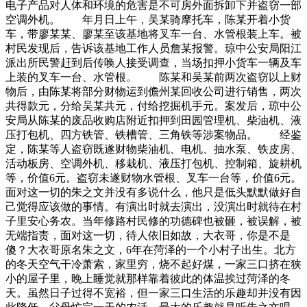
电子产品对人体和环境的危害是不可房外面拆卸下并盗窃一部
空调外机。 年月日上午，吴某骑摩托车，陈某开着小货
车，带廖某某、廖某至该基地将叉车一台、水管根装上车。被
村民发现后，告诉该基地工作人员詹某报警。琼中公安局阳江
派出所民警赶到后传唤人接受调查，当场扣押小货车一辆及车
上装的叉车一台、水管根。 陈某和吴某前两次盗窃以上财
物后，由陈某将部分财物运到儋州某回收公司进行销售，两次
共得款元，分给吴某共元，付给挖掘机手元。案发后，琼中公
安局从陈某的废品收购店附近扣押到田园管理机、柴油机、液
压打包机、四方铁管、铁槽管、三角铁等涉案物品。 经鉴
定，陈某等人盗窃既遂财物柴油机、电机、抽水泵、铁皮房、
活动板房、空调外机、移栽机、液压打包机、控制箱、旋耕机
等，价值6元。盗窃未遂财物水管根、叉车一台等，价值6元。
面对这一切的朱之文并没有多说什么，他只是低头默默做好自
己觉得应该做的事情。有演出时就去演出，没演出时就待在村
子里安心务农。当年修路村民修的功德碑也被砸，被误解，被
无端指责，面对这一切，待人依旧如故，大衣哥，你是不是
傻？大衣哥原名朱之文，6年在菏泽的一个小村子出生。北方
的冬天空气干冷萧索，家里穷，烧不起好煤，一家三口挤在狭
小的屋子里，晚上睡觉就那样靠着彼此的体温挨过菏泽的冬
天。虽然日子过得不宽裕，但一家三口生活的乐趣却并没有因