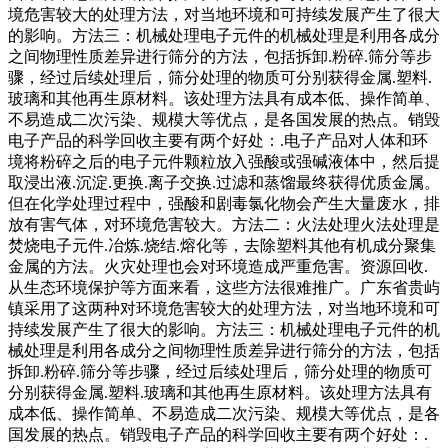
境危害较大的处理方法，对当地环境和可持续发展产生了很大
的影响。方法三：机械处理电子元件的机械处理是利用各成分
之间物理性质差异进行筛分的方法，包括拆卸.粉碎.筛分等步
骤，经过后续处理后，筛分处理的物质可分别获得金属.塑料.
玻璃和其他再生原材料。该处理方法具有成本低、操作简单、
不易造成二次污染、规模大等优点，是各国发展的热点。销毁
电子产品的科学回收主要有两个好处：.电子产品对人体和环
境将粉碎之后的电子元件颗粒放入强酸或强碱液体中，然后提
取浸出液.沉淀.更换.离子交换.过滤和蒸馏最终获得优质金属。
但在化学处理过程中，强酸和剧毒氯化物会产生大量废水，排
放有害气体，对环境危害较大。方法二：火法处理火法处理是
焚烧电子元件.冶炼.烧结.熔化等，去除塑料其他有机成分聚集
金属的方法。火灾处理也会对环境造成严重危害。资源回收.
从生态环境保护等方面来看，这些方法很难推广。广东省贵屿
镇采用了这两种对环境危害较大的处理方法，对当地环境和可
持续发展产生了很大的影响。方法三：机械处理电子元件的机
械处理是利用各成分之间物理性质差异进行筛分的方法，包括
拆卸.粉碎.筛分等步骤，经过后续处理后，筛分处理的物质可
分别获得金属.塑料.玻璃和其他再生原材料。该处理方法具有
成本低、操作简单、不易造成二次污染、规模大等优点，是各
国发展的热点。销毁电子产品的科学回收主要有两个好处：.