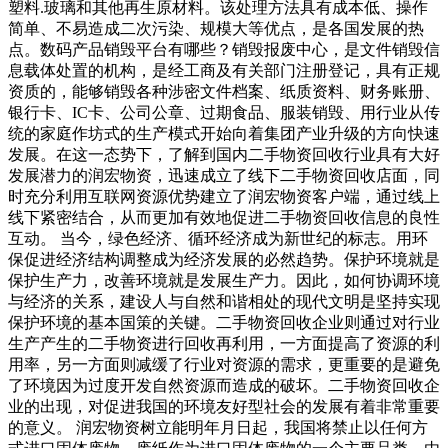
塑料.玻璃和其他再生原材料。该处理方法具有成本低、操作
简单、不易造成二次污染、规模大等优点，是各国发展的热
点。数码产品销毁平台有哪些？销毁报废中心，是文件销毁信
息载体处置的机构，是经工商及有关部门注册登记，具有正规
资质的，能够销毁各种涉密文件档案、纸质资料、财务账册、
银行卡、IC卡、公司公章、过期食品、服装销毁、用行业从传
统的家庭作坊式的生产模式开始向着集团产业升级的方向快速
发展。在这一态势下，了解到国内二手物资回收行业具有大好
发展潜力的润宏物资，迅速成立了线下二手物资回收店面，同
时充分利用互联网资源优势建立了润宏物资客户端，通过线上
线下紧密结合，从而更加有效地促进二手物资回收信息的良性
互动。 当今，绿色经济、循环经济成为新世纪的标志。用环
保促进经济结构调整成为经济发展的必然趋势。保护环境就是
保护生产力，改善环境就是发展生产力。因此，如何协调环境
与经济的关系，建设人与自然和谐相处的现代文明是坚持实现
保护环境的基本国策的关键。二手物资回收企业则通过对行业
生产产生的二手物资进行回收再利用，一方面提高了资源的利
用率，另一方面则减缓了行业对资源的需求，更重要的是避免
了环境因为过度开发自然资源而造成的破坏。二手物资回收企
业的出现，对促进我国的环境友好型社会的发展有着非常重要
的意义。 润宏物资树立能明年月日起，我国将禁止以任何方