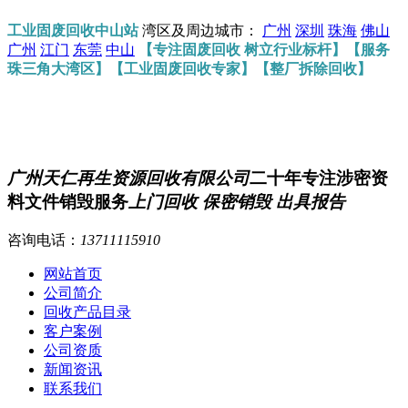
工业固废回收中山站
湾区及周边城市：
广州
深圳
珠海
佛山
广州
江门
东莞
中山
【专注固废回收 树立行业标杆】【服务
珠三角大湾区】【工业固废回收专家】【整厂拆除回收】
广州天仁再生资源回收有限公司
二十年专注涉密资
料文件销毁服务
上门回收 保密销毁 出具报告
咨询电话：
13711115910
网站首页
公司简介
回收产品目录
客户案例
公司资质
新闻资讯
联系我们