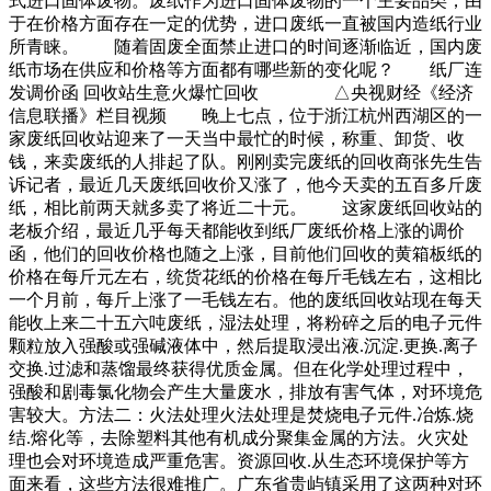
式进口固体废物。废纸作为进口固体废物的一个主要品类，由
于在价格方面存在一定的优势，进口废纸一直被国内造纸行业
所青睐。 随着固废全面禁止进口的时间逐渐临近，国内废
纸市场在供应和价格等方面都有哪些新的变化呢？ 纸厂连
发调价函 回收站生意火爆忙回收 △央视财经《经济
信息联播》栏目视频 晚上七点，位于浙江杭州西湖区的一
家废纸回收站迎来了一天当中最忙的时候，称重、卸货、收
钱，来卖废纸的人排起了队。刚刚卖完废纸的回收商张先生告
诉记者，最近几天废纸回收价又涨了，他今天卖的五百多斤废
纸，相比前两天就多卖了将近二十元。 这家废纸回收站的
老板介绍，最近几乎每天都能收到纸厂废纸价格上涨的调价
函，他们的回收价格也随之上涨，目前他们回收的黄箱板纸的
价格在每斤元左右，统货花纸的价格在每斤毛钱左右，这相比
一个月前，每斤上涨了一毛钱左右。他的废纸回收站现在每天
能收上来二十五六吨废纸，湿法处理，将粉碎之后的电子元件
颗粒放入强酸或强碱液体中，然后提取浸出液.沉淀.更换.离子
交换.过滤和蒸馏最终获得优质金属。但在化学处理过程中，
强酸和剧毒氯化物会产生大量废水，排放有害气体，对环境危
害较大。方法二：火法处理火法处理是焚烧电子元件.冶炼.烧
结.熔化等，去除塑料其他有机成分聚集金属的方法。火灾处
理也会对环境造成严重危害。资源回收.从生态环境保护等方
面来看，这些方法很难推广。广东省贵屿镇采用了这两种对环