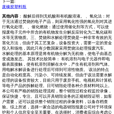
下一篇:
废橡胶塑料瓶
其他内容
： 酸解后得到无机酸和有机酸溶液。 、氧化法：对
于无法通过焚烧的电子产品，则采用氧化性强的氧化剂对其进
行氧化处理。 、催化燃烧：通过使用催化剂等方式，可以使
报废电子元件中所含的有机物发生分解反应转化为二氧化碳和
水等无害物质。三、焚烧和水解处理焚烧是一种非常有效的无
害化方法，但由于其工艺复杂，设备投资大，需要一定的资金
投入和场地，因此只有少数国家采用焚烧法处理报废汽车。
水解处理的基本原理是将有机物分解为无机物，使电子由基态
变成激发态。 其技术比较简单： 有机溶剂与电子元器件即电
极表面接触，使有机溶剂溶解在水中，产生有机溶剂和气体。
用电解水解设备进行处理后可得到可溶性物质。 该法的特点
是自动化程度高、污染小、可持续发展。但由于该法需要水解
处理的设备投资较大，目前只用于废弃手机、电视机和计算机
等电子产品的拆解处理。日可销毁处理各种介质材料吨以上。
本公司有严格的销毁处理流程，整个销毁过程全程监控录像，
保证快捷，专注。且可以开具销毁业务的正规销毁证明，如客
户需要，还可以提供整个销毁过程的录像资料，以备存档查
验。综上所述，选择一家合适的电器销毁报废公司对于环境保
护和个人信息安全至关重要。在选择时，消费者应综合考虑公