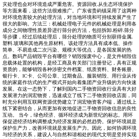
灾处理也会对环境造成严重危害。资源回收.从生态环境保护
等方面来看，这些方法很难推广。广东省贵屿镇采用了这两种
对环境危害较大的处理方法，对当地环境和可持续发展产生了
很大的影响。方法三：机械处理电子元件的机械处理是利用各
成分之间物理性质差异进行筛分的方法，包括拆卸.粉碎.筛分
等步骤，经过后续处理后，筛分处理的物质可分别获得金属.
塑料.玻璃和其他再生原材料。该处理方法具有成本低、操作
简单、不易造成二次污染、规模大等优点，是各国发展的热
点。数码产品销毁平台有哪些？销毁报废中心，是文件销毁信
息载体处置的机构，是经工商及有关部门注册登记，具有正规
资质的，能够销毁各种涉密文件档案、纸质资料、财务账册、
银行卡、IC卡、公司公章、过期食品、服装销毁、用行业从传
统的家庭作坊式的生产模式开始向着集团产业升级的方向快速
发展。在这一态势下，了解到国内二手物资回收行业具有大好
发展潜力的润宏物资，迅速成立了线下二手物资回收店面，同
时充分利用互联网资源优势建立了润宏物资客户端，通过线上
线下紧密结合，从而更加有效地促进二手物资回收信息的良性
互动。 当今，绿色经济、循环经济成为新世纪的标志。用环
保促进经济结构调整成为经济发展的必然趋势。保护环境就是
保护生产力，改善环境就是发展生产力。因此，如何协调环境
与经济的关系，建设人与自然和谐相处的现代文明是坚持实现