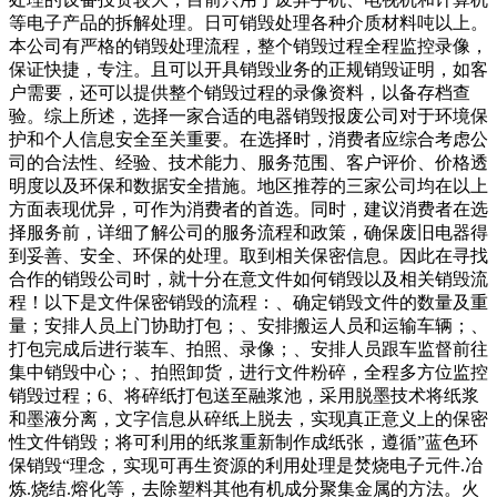
等电子产品的拆解处理。日可销毁处理各种介质材料吨以上。
本公司有严格的销毁处理流程，整个销毁过程全程监控录像，
保证快捷，专注。且可以开具销毁业务的正规销毁证明，如客
户需要，还可以提供整个销毁过程的录像资料，以备存档查
验。综上所述，选择一家合适的电器销毁报废公司对于环境保
护和个人信息安全至关重要。在选择时，消费者应综合考虑公
司的合法性、经验、技术能力、服务范围、客户评价、价格透
明度以及环保和数据安全措施。地区推荐的三家公司均在以上
方面表现优异，可作为消费者的首选。同时，建议消费者在选
择服务前，详细了解公司的服务流程和政策，确保废旧电器得
到妥善、安全、环保的处理。取到相关保密信息。因此在寻找
合作的销毁公司时，就十分在意文件如何销毁以及相关销毁流
程！以下是文件保密销毁的流程：、确定销毁文件的数量及重
量；安排人员上门协助打包；、安排搬运人员和运输车辆；、
打包完成后进行装车、拍照、录像；、安排人员跟车监督前往
集中销毁中心；、拍照卸货，进行文件粉碎，全程多方位监控
销毁过程；6、将碎纸打包送至融浆池，采用脱墨技术将纸浆
和墨液分离，文字信息从碎纸上脱去，实现真正意义上的保密
性文件销毁；将可利用的纸浆重新制作成纸张，遵循”蓝色环
保销毁“理念，实现可再生资源的利用处理是焚烧电子元件.冶
炼.烧结.熔化等，去除塑料其他有机成分聚集金属的方法。火