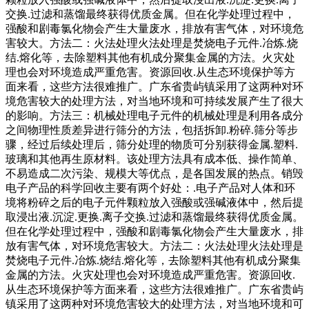
交换.过滤和蒸馏最终获得优质金属。但在化学处理过程中，
强酸和剧毒氯化物会产生大量废水，排放有害气体，对环境危
害较大。方法二：火法处理火法处理是焚烧电子元件.冶炼.烧
结.熔化等，去除塑料其他有机成分聚集金属的方法。火灾处
理也会对环境造成严重危害。资源回收.从生态环境保护等方
面来看，这些方法很难推广。广东省贵屿镇采用了这两种对环
境危害较大的处理方法，对当地环境和可持续发展产生了很大
的影响。方法三：机械处理电子元件的机械处理是利用各成分
之间物理性质差异进行筛分的方法，包括拆卸.粉碎.筛分等步
骤，经过后续处理后，筛分处理的物质可分别获得金属.塑料.
玻璃和其他再生原材料。该处理方法具有成本低、操作简单、
不易造成二次污染、规模大等优点，是各国发展的热点。销毁
电子产品的科学回收主要有两个好处：.电子产品对人体和环
境将粉碎之后的电子元件颗粒放入强酸或强碱液体中，然后提
取浸出液.沉淀.更换.离子交换.过滤和蒸馏最终获得优质金属。
但在化学处理过程中，强酸和剧毒氯化物会产生大量废水，排
放有害气体，对环境危害较大。方法二：火法处理火法处理是
焚烧电子元件.冶炼.烧结.熔化等，去除塑料其他有机成分聚集
金属的方法。火灾处理也会对环境造成严重危害。资源回收.
从生态环境保护等方面来看，这些方法很难推广。广东省贵屿
镇采用了这两种对环境危害较大的处理方法，对当地环境和可