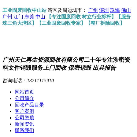
工业固废回收中山站
湾区及周边城市：
广州
深圳
珠海
佛山
广州
江门
东莞
中山
【专注固废回收 树立行业标杆】【服务
珠三角大湾区】【工业固废回收专家】【整厂拆除回收】
广州天仁再生资源回收有限公司
二十年专注涉密资
料文件销毁服务
上门回收 保密销毁 出具报告
咨询电话：
13711115910
网站首页
公司简介
回收产品目录
客户案例
公司资质
新闻资讯
联系我们