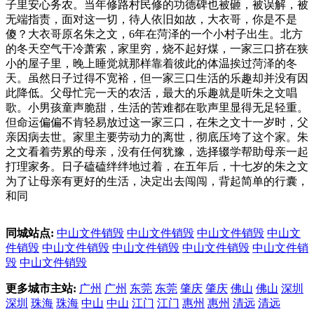
子里安心务农。当年修路村民修的功德碑也被砸，被误解，被
无端指责，面对这一切，待人依旧如故，大衣哥，你是不是
傻？大衣哥原名朱之文，6年在菏泽的一个小村子出生。北方
的冬天空气干冷萧索，家里穷，烧不起好煤，一家三口挤在狭
小的屋子里，晚上睡觉就那样靠着彼此的体温挨过菏泽的冬
天。虽然日子过得不宽裕，但一家三口生活的乐趣却并没有因
此降低。父母忙完一天的农活，最大的乐趣就是听朱之文唱
歌。小男孩童声脆甜，生活的苦难都在歌声里显得无足轻重。
但命运偏偏不肯轻易放过这一家三口，在朱之文十一岁时，父
亲因病去世。家里主要劳动力的离世，彻底压垮了这个家。朱
之文看着劳累的母亲，没有任何犹豫，选择辍学帮助母亲一起
打理家务。日子磕磕绊绊地过着，在五年后，十七岁的朱之文
为了让母亲有更好的生活，决定出去闯闯，背起简单的行囊，
和同
同城站点:
中山文件销毁
中山文件销毁
中山文件销毁
中山文
件销毁
中山文件销毁
中山文件销毁
中山文件销毁
中山文件销
毁
中山文件销毁
更多城市主站:
广州
广州
东莞
东莞
肇庆
肇庆
佛山
佛山
深圳
深圳
珠海
珠海
中山
中山
江门
江门
惠州
惠州
清远
清远