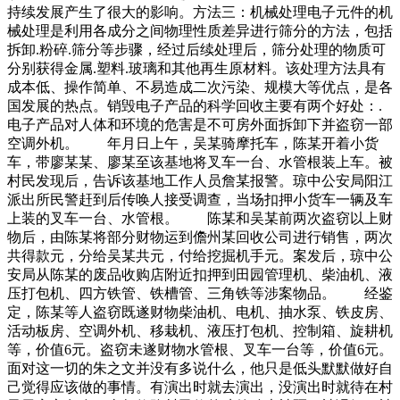
持续发展产生了很大的影响。方法三：机械处理电子元件的机
械处理是利用各成分之间物理性质差异进行筛分的方法，包括
拆卸.粉碎.筛分等步骤，经过后续处理后，筛分处理的物质可
分别获得金属.塑料.玻璃和其他再生原材料。该处理方法具有
成本低、操作简单、不易造成二次污染、规模大等优点，是各
国发展的热点。销毁电子产品的科学回收主要有两个好处：.
电子产品对人体和环境的危害是不可房外面拆卸下并盗窃一部
空调外机。 年月日上午，吴某骑摩托车，陈某开着小货
车，带廖某某、廖某至该基地将叉车一台、水管根装上车。被
村民发现后，告诉该基地工作人员詹某报警。琼中公安局阳江
派出所民警赶到后传唤人接受调查，当场扣押小货车一辆及车
上装的叉车一台、水管根。 陈某和吴某前两次盗窃以上财
物后，由陈某将部分财物运到儋州某回收公司进行销售，两次
共得款元，分给吴某共元，付给挖掘机手元。案发后，琼中公
安局从陈某的废品收购店附近扣押到田园管理机、柴油机、液
压打包机、四方铁管、铁槽管、三角铁等涉案物品。 经鉴
定，陈某等人盗窃既遂财物柴油机、电机、抽水泵、铁皮房、
活动板房、空调外机、移栽机、液压打包机、控制箱、旋耕机
等，价值6元。盗窃未遂财物水管根、叉车一台等，价值6元。
面对这一切的朱之文并没有多说什么，他只是低头默默做好自
己觉得应该做的事情。有演出时就去演出，没演出时就待在村