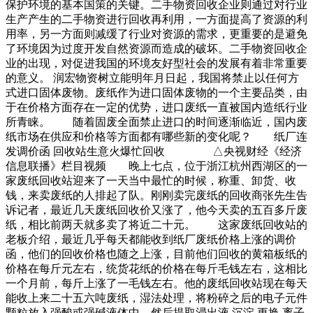
保护环境的基本国策的关键。二手物资回收企业则通过对行业
生产产生的二手物资进行回收再利用，一方面提高了资源的利
用率，另一方面则减缓了行业对资源的需求，更重要的是避免
了环境因为过度开发自然资源而造成的破坏。二手物资回收企
业的出现，对促进我国的环境友好型社会的发展有着非常重要
的意义。 润宏物资树立能明年月日起，我国将禁止以任何方
式进口固体废物。废纸作为进口固体废物的一个主要品类，由
于在价格方面存在一定的优势，进口废纸一直被国内造纸行业
所青睐。 随着固废全面禁止进口的时间逐渐临近，国内废
纸市场在供应和价格等方面都有哪些新的变化呢？ 纸厂连
发调价函 回收站生意火爆忙回收 △央视财经《经济
信息联播》栏目视频 晚上七点，位于浙江杭州西湖区的一
家废纸回收站迎来了一天当中最忙的时候，称重、卸货、收
钱，来卖废纸的人排起了队。刚刚卖完废纸的回收商张先生告
诉记者，最近几天废纸回收价又涨了，他今天卖的五百多斤废
纸，相比前两天就多卖了将近二十元。 这家废纸回收站的
老板介绍，最近几乎每天都能收到纸厂废纸价格上涨的调价
函，他们的回收价格也随之上涨，目前他们回收的黄箱板纸的
价格在每斤元左右，统货花纸的价格在每斤毛钱左右，这相比
一个月前，每斤上涨了一毛钱左右。他的废纸回收站现在每天
能收上来二十五六吨废纸，湿法处理，将粉碎之后的电子元件
颗粒放入强酸或强碱液体中，然后提取浸出液.沉淀.更换.离子